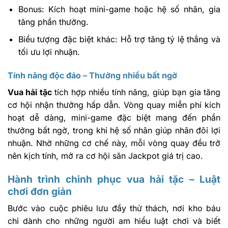
Bonus: Kích hoạt mini-game hoặc hệ số nhân, gia
tăng phần thưởng.
Biểu tượng đặc biệt khác: Hỗ trợ tăng tỷ lệ thắng và
tối ưu lợi nhuận.
Tính năng độc đáo – Thưởng nhiều bất ngờ
Vua hải tặc
tích hợp nhiều tính năng, giúp bạn gia tăng
cơ hội nhận thưởng hấp dẫn. Vòng quay miễn phí kích
hoạt dễ dàng, mini-game đặc biệt mang đến phần
thưởng bất ngờ, trong khi hệ số nhân giúp nhân đôi lợi
nhuận. Nhờ những cơ chế này, mỗi vòng quay đều trở
nên kịch tính, mở ra cơ hội săn Jackpot giá trị cao.
Hành trình chinh phục vua hải tặc – Luật
chơi đơn giản
Bước vào cuộc phiêu lưu đầy thử thách, nơi kho báu
chỉ dành cho những người am hiểu luật chơi và biết