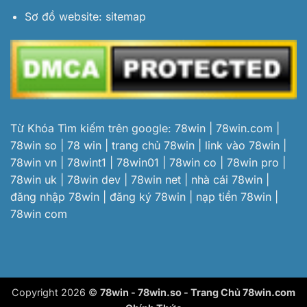
Sơ đồ website:
sitemap
Từ Khóa Tìm kiếm trên google: 78win | 78win.com |
78win so | 78 win | trang chủ 78win | link vào 78win |
78win vn | 78wint1 | 78win01 | 78win co | 78win pro |
78win uk | 78win dev | 78win net | nhà cái 78win |
đăng nhập 78win | đăng ký 78win | nạp tiền 78win |
78win com
Copyright 2026 ©
78win - 78win.so - Trang Chủ 78win.com