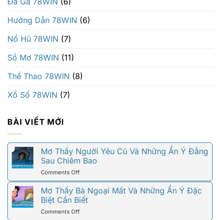
Đá Gà 78WIN
(6)
Hướng Dẫn 78WIN
(6)
Nổ Hũ 78WIN
(7)
Sổ Mơ 78WIN
(11)
Thể Thao 78WIN
(8)
Xổ Số 78WIN
(7)
BÀI VIẾT MỚI
Mơ Thấy Người Yêu Cũ Và Những Ẩn Ý Đằng
Sau Chiêm Bao
on
Comments Off
Mơ
Thấy
Mơ Thấy Bà Ngoại Mất Và Những Ẩn Ý Đặc
Người
Biệt Cần Biết
Yêu
on
Comments Off
Cũ
Mơ