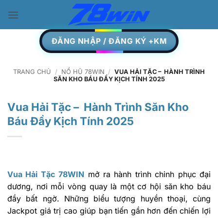
Skip
to
content
ĐĂNG NHẬP / ĐĂNG KÝ +KM
TRANG CHỦ
/
NỔ HŨ 78WIN
/
VUA HẢI TẶC – HÀNH TRÌNH
SĂN KHO BÁU ĐẦY KỊCH TÍNH 2025
Vua Hải Tặc – Hành Trình Săn Kho
Báu Đầy Kịch Tính 2025
Vua Hải Tặc
78WIN
mở ra hành trình chinh phục đại
dương, nơi mỗi vòng quay là một cơ hội săn kho báu
đầy bất ngờ. Những biểu tượng huyền thoại, cùng
Jackpot giá trị cao giúp bạn tiến gần hơn đến chiến lợi