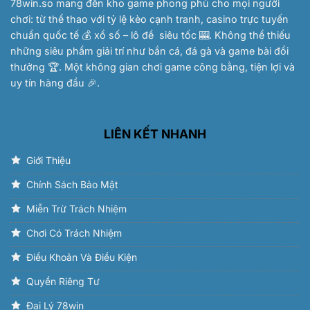
78win.so
mang đến kho game phong phú cho mọi người
chơi: từ thể thao với tỷ lệ kèo cạnh tranh, casino trực tuyến
chuẩn quốc tế 💰 xổ số – lô đề siêu tốc 🎰. Không thể thiếu
những siêu phẩm giải trí như bắn cá, đá gà và game bài đổi
thưởng 🏆. Một không gian chơi game công bằng, tiện lợi và
uy tín hàng đầu 🎉.
LIÊN KẾT NHANH
Giới Thiệu
Chính Sách Bảo Mật
Miễn Trừ Trách Nhiệm
Chơi Có Trách Nhiệm
Điều Khoản Và Điều Kiện
Quyền Riêng Tư
Đại Lý 78win