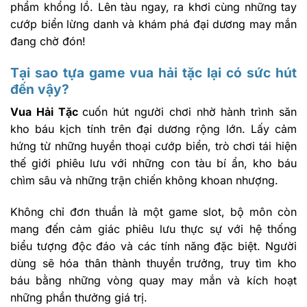
phẩm khổng lồ. Lên tàu ngay, ra khơi cùng những tay
cướp biển lừng danh và khám phá đại dương may mắn
đang chờ đón!
Tại sao tựa game vua hải tặc lại có sức hút
đến vậy?
Vua Hải Tặc
cuốn hút người chơi nhờ hành trình săn
kho báu kịch tính trên đại dương rộng lớn. Lấy cảm
hứng từ những huyền thoại cướp biển, trò chơi tái hiện
thế giới phiêu lưu với những con tàu bí ẩn, kho báu
chìm sâu và những trận chiến không khoan nhượng.
Không chỉ đơn thuần là một game slot, bộ môn còn
mang đến cảm giác phiêu lưu thực sự với hệ thống
biểu tượng độc đáo và các tính năng đặc biệt. Người
dùng sẽ hóa thân thành thuyền trưởng, truy tìm kho
báu bằng những vòng quay may mắn và kích hoạt
những phần thưởng giá trị.