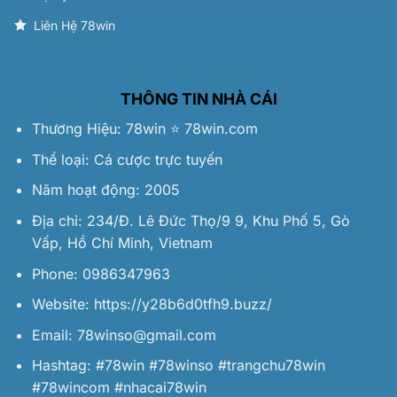
Liên Hệ 78win
THÔNG TIN NHÀ CÁI
Thương Hiệu:
78win
⭐️
78win.com
Thể loại: Cá cược trực tuyến
Năm hoạt động: 2005
Địa chỉ: 234/Đ. Lê Đức Thọ/9 9, Khu Phố 5, Gò
Vấp, Hồ Chí Minh, Vietnam
Phone: 0986347963
Website:
https://y28b6d0tfh9.buzz/
Email:
78winso@gmail.com
Hashtag: #78win #78winso #trangchu78win
#78wincom #nhacai78win