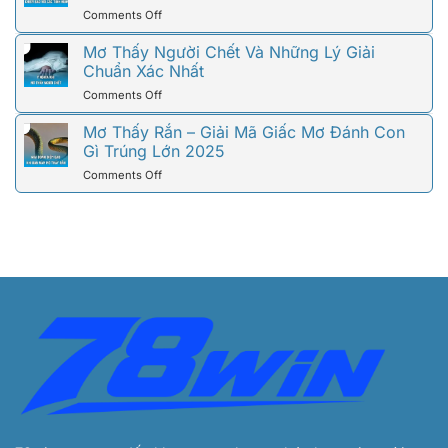
Nội
Và
on
Comments Off
Mất
Các
Mơ
Là
Con
Thấy
Mơ Thấy Người Chết Và Những Lý Giải
Điềm
Số
Bà
Chuẩn Xác Nhất
Báo
Liên
Nội
Gì?
Quan
on
Comments Off
Mất
Nên
Mơ
Mang
Chọn
Thấy
Mơ Thấy Rắn – Giải Mã Giấc Mơ Đánh Con
Thông
Số
Người
Gì Trúng Lớn 2025
Điệp
Nào?
Chết
Gì?
on
Comments Off
Và
Đánh
Mơ
Những
Số
Thấy
Lý
Nào?
Rắn
Giải
–
Chuẩn
Giải
Xác
Mã
Nhất
Giấc
Mơ
Đánh
Con
Gì
Trúng
Lớn
2025